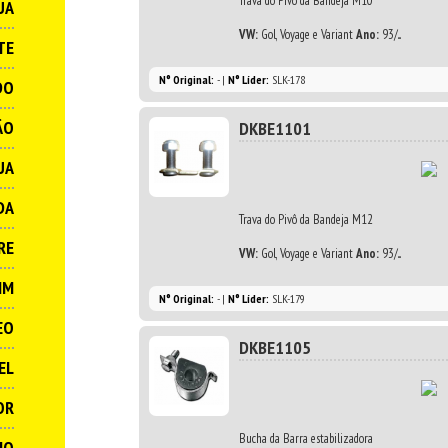
Trava do Pivô da Bandeja M10
UA
VW:
Gol, Voyage e Variant
Ano:
93/...
TE
N° Original:
- |
N° Líder:
SLK-178
DO
ÃO
DKBE1101
UA
DA
Trava do Pivô da Bandeja M12
RE
VW:
Gol, Voyage e Variant
Ano:
93/...
IM
N° Original:
- |
N° Líder:
SLK-179
EO
DKBE1105
EL
OR
Bucha da Barra estabilizadora
IO