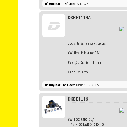
N° Original:
- |
N° Líder:
SLK-1027
DKBE1114A
Bucha da Barra estabilizadora
VW:
Novo Polo
Ano:
02/...
Posição
Dianteiro Interno
Lado
Esquerdo
N° Original:
|
N° Líder:
102.0231 | SLK-1027
DKBE1116
VW:
FOX
ANO:
02/...
DIANTEIRO
LADO:
DIREITO