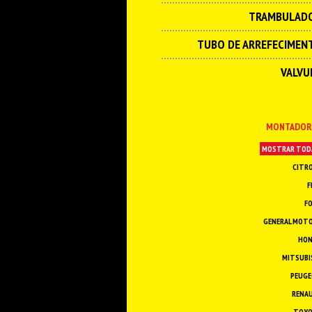
TRAMBULAD
TUBO DE ARREFECIMEN
VALVU
MONTADOR
MOSTRAR TOD
CITR
F
F
GENERAL MOT
HO
MITSUBI
PEUG
RENA
TOY