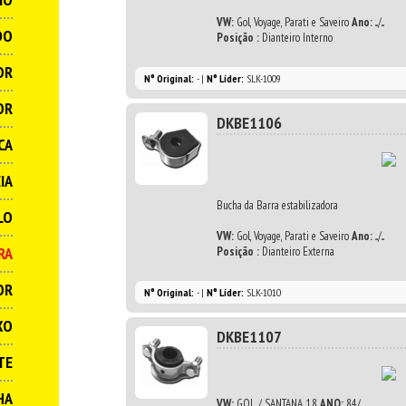
VW:
Gol, Voyage, Parati e Saveiro
Ano:
.../...
DO
Posição :
Dianteiro Interno
OR
N° Original:
- |
N° Líder:
SLK-1009
OR
DKBE1106
CA
IA
Bucha da Barra estabilizadora
LO
VW:
Gol, Voyage, Parati e Saveiro
Ano:
.../...
RA
Posição :
Dianteiro Externa
OR
N° Original:
- |
N° Líder:
SLK-1010
XO
DKBE1107
TE
HA
VW:
GOL / SANTANA 1.8
ANO:
84/...