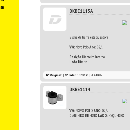
GEN
DKBE1113A
Bucha da Barra estabilizadora
VW:
Novo Polo
Ano:
02/...
Posição
Dianteiro Interno
Lado
Direito
N° Original:
|
N° Líder:
102.0230 | SLK-1026
DKBE1114
VW:
NOVO POLO
ANO:
02/...
DIANTEIRO INTERNO
LADO:
ESQUERDO