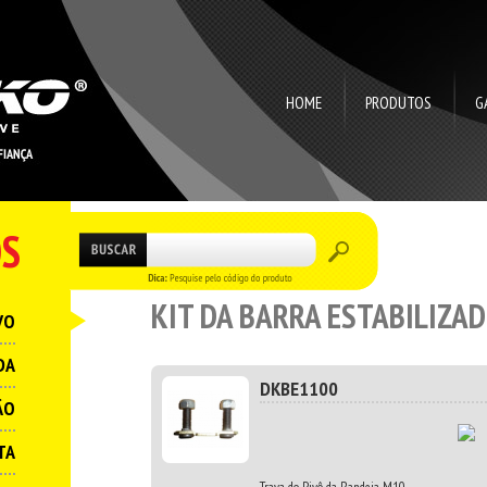
HOME
PRODUTOS
G
S
KIT DA BARRA ESTABILIZA
VO
DA
DKBE1100
ÃO
TA