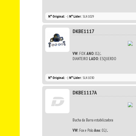
N° Original:
- |
N° Líder:
SLK-1029
DKBE1117
VW:
FOX
ANO:
02/...
DIANTEIRO
LADO:
ESQUERDO
N° Original:
- |
N° Líder:
SLK-1030
DKBE1117A
Bucha da Barra estabilizadora
VW:
Fox e Polo
Ano:
02/...