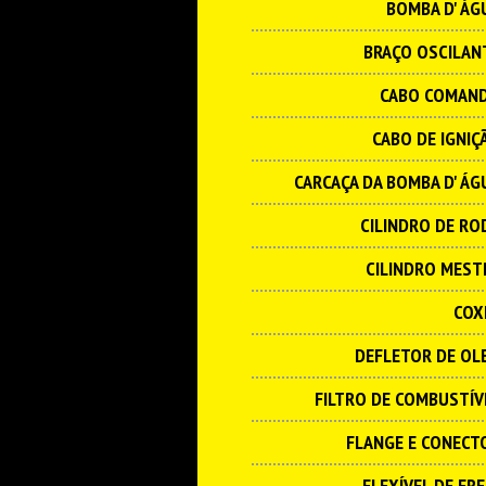
BOMBA D' ÁG
BRAÇO OSCILAN
CABO COMAN
CABO DE IGNIÇ
CARCAÇA DA BOMBA D' ÁG
CILINDRO DE RO
CILINDRO MEST
COX
DEFLETOR DE OL
FILTRO DE COMBUSTÍV
FLANGE E CONECT
FLEXÍVEL DE FRE