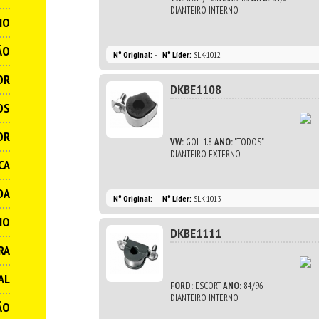
DIANTEIRO INTERNO
IO
ÃO
N° Original:
- |
N° Líder:
SLK-1012
OR
DKBE1108
OS
OR
VW:
GOL 1.8
ANO:
"TODOS"
DIANTEIRO EXTERNO
CA
DA
N° Original:
- |
N° Líder:
SLK-1013
IO
DKBE1111
RA
AL
FORD:
ESCORT
ANO:
84/96
DIANTEIRO INTERNO
ÃO