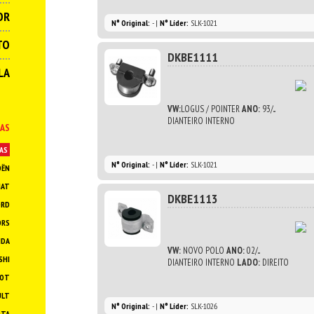
OR
N° Original:
- |
N° Líder:
SLK-1021
TO
DKBE1111
LA
VW:
LOGUS / POINTER
ANO:
93/...
DIANTEIRO INTERNO
AS
AS
N° Original:
- |
N° Líder:
SLK-1021
OËN
IAT
DKBE1113
ORD
ORS
NDA
VW:
NOVO POLO
ANO:
02/...
SHI
DIANTEIRO INTERNO
LADO:
DIREITO
EOT
ULT
N° Original:
- |
N° Líder:
SLK-1026
OTA