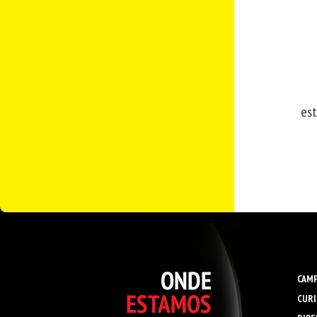
est
CAMP
CURI