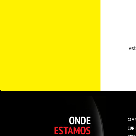
est
CAMP
CURI