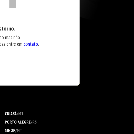
storno.
ido mas não
idas entre em
contato
.
CUIABÁ
/MT
PORTO ALEGRE
/RS
SINOP
/MT