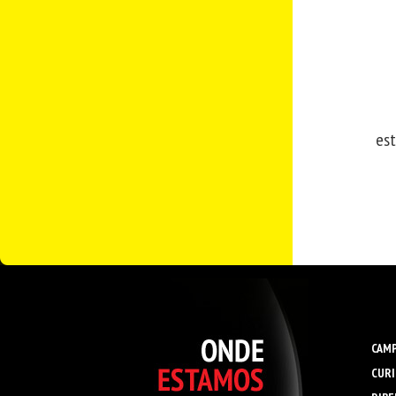
est
CAMP
CURI