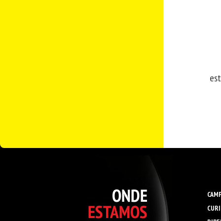
est
CAMP
CURI