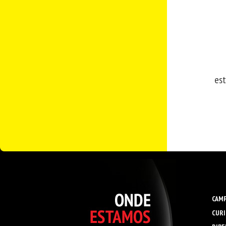
est
CAMP
CURI